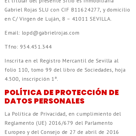
El titular del presente Sitio es Inmobiliaria
Gabriel Rojas SLU con CIF B11624277, y domicilio
en C/ Virgen de Luján, 8 – 41011 SEVILLA.
Email:
l
g@dpo
eirba
ajorl
moc.s
Tfno: 954.451.344
Inscrita en el Registro Mercantil de Sevilla al
folio 110, tomo 99 del libro de Sociedades, hoja
4.500, inscripción 1ª.
POLÍTICA DE PROTECCIÓN DE
DATOS PERSONALES
La Política de Privacidad, en cumplimiento del
Reglamento (UE) 2016/679 del Parlamento
Europeo y del Consejo de 27 de abril de 2016