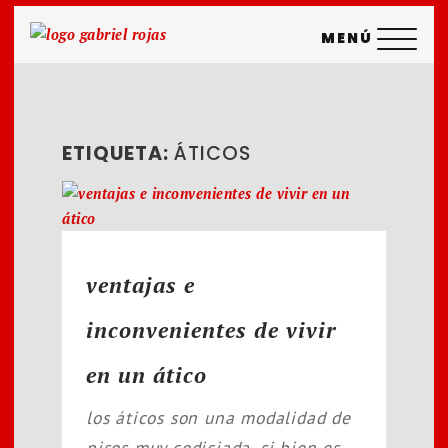
saltar
MENÚ
al
contenido
ETIQUETA:
ÁTICOS
ventajas e
inconvenientes de vivir
en un ático
los áticos son una modalidad de
pisos muy codiciada. si bien es