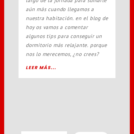
largo de la jornada para sumarle
aún más cuando llegamos a
nuestra habitación. en el blog de
hoy os vamos a comentar
algunos tips para conseguir un
dormitorio más relajante. porque
nos lo merecemos, ¿no crees?
LEER MÁS...